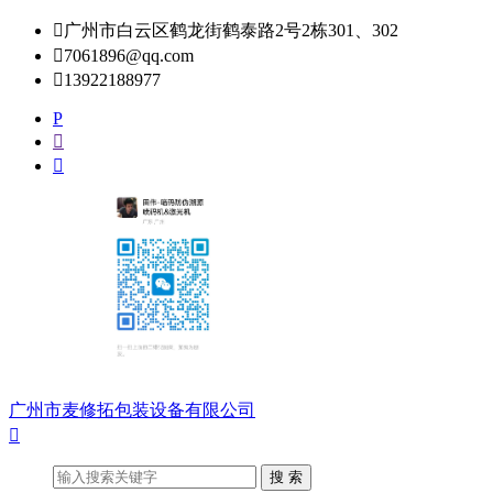

广州市白云区鹤龙街鹤泰路2号2栋301、302

7061896@qq.com

13922188977
P


广州市麦修拓包装设备有限公司
