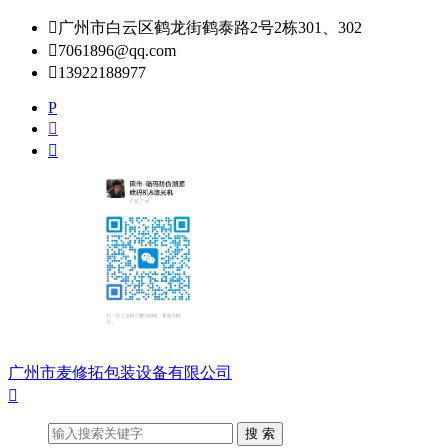

广州市白云区鹤龙街鹤泰路2号2栋301、302

7061896@qq.com

13922188977
P


广州市麦修拓包装设备有限公司
